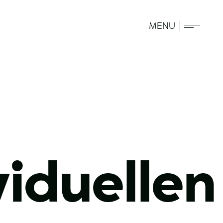
MENU
viduellen