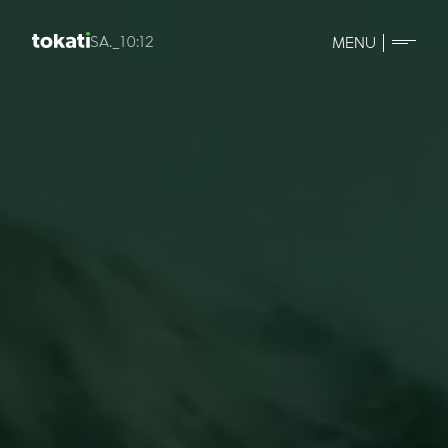
SA._10:12
MENU