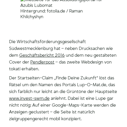
Hintergrund: fotolia.de / Raman
Khilchyshyn
Die Wirtschaftsförderungsgesellschaft
Südwestmecklenburg hat – neben Drucksachen wie
dem
Ge­schäfts­be­richt 2016
und dem neu gestalteten
Cover der
Pend­ler­post
– das zweite Webdesign von
tokati erhalten.
Der Startseiten-Claim „Finde Deine Zukunft“ löst das
Rätsel um den Namen des Portals Lup-O-Mat.de, das
sich farblich nur leicht an die Grüntöne der Hauptseite
www.​invest-​swm.​de
anlehnt. Dabei ist eine Lupe gar
nicht nötig: Auf einer Google-Maps-Karte werden die
Anzeigen geclustert – die Seite ist natürlich
zielgruppengerecht mobil konzipiert.