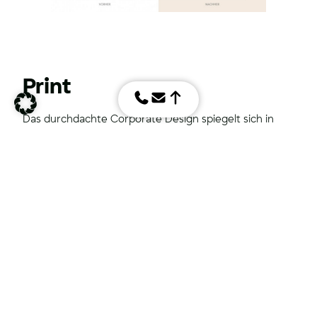
Print
Das durchdachte Corporate Design spiegelt sich in
einer Vielzahl von Print- und Verpackungslösungen
wider, die wir für die Rösterei Fuchs entwickelt haben.
Von stilvollen Speisekarten, die das moderne
Bistronomie-Konzept ansprechend präsentieren, über
hochwertige Visitenkarten, die den professionellen
Markenauftritt abrunden, bis hin zu kreativen
Gutscheinen, die die Wertigkeit der Marke betonen.
Ein besonderes Augenmerk lag auf der Gestaltung
und Umsetzung der Kaffeetüten-Etiketten. Neben
einer ästhetischen Gestaltung haben wir großen Wert
auf die klare und strukturierte Darstellung der