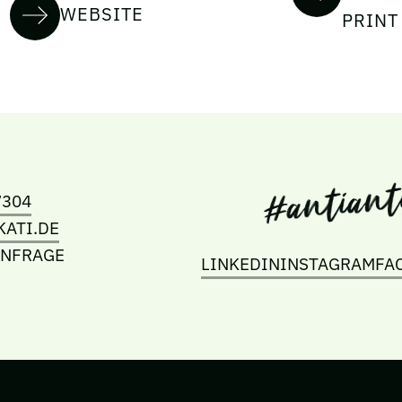
WEBSITE
PRINT
7304
ATI.DE
ANFRAGE
LINKEDIN
INSTAGRAM
FA