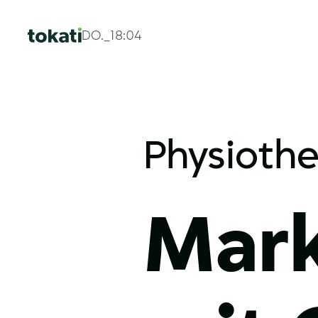
DO._18:04
Physioth
Mark