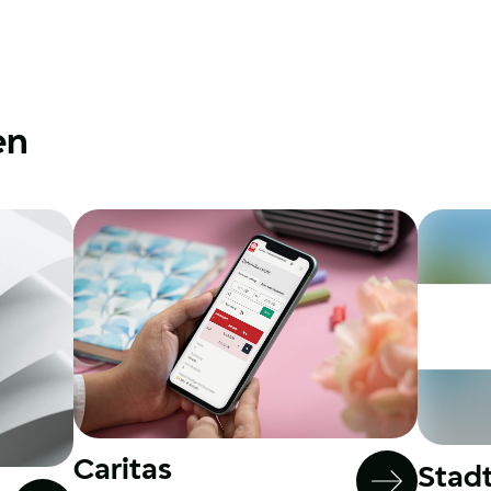
en
Caritas
Stad